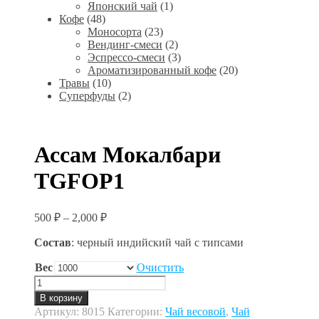
Японский чай
(1)
Кофе
(48)
Моносорта
(23)
Вендинг-смеси
(2)
Эспрессо-смеси
(3)
Ароматизированный кофе
(20)
Травы
(10)
Суперфуды
(2)
Ассам Мокалбари
TGFOP1
500
₽
–
2,000
₽
Состав
: черный индийский чай с типсами
Вес
Очистить
Количество
товара
В корзину
Ассам
Артикул:
8015
Категории:
Чай весовой
,
Чай