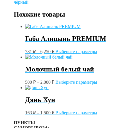
Мокалбари
чёрный
TGFOP1
Похожие товары
Габа Алишань PREMIUM
Этот
781
₽
–
6,250
₽
Выберите параметры
товар
имеет
несколько
Молочный белый чай
вариаций.
Опции
Этот
можно
500
₽
–
2,000
₽
Выберите параметры
товар
выбрать
имеет
на
несколько
странице
Дянь Хун
вариаций.
товара.
Опции
Этот
можно
163
₽
–
1,500
₽
Выберите параметры
товар
выбрать
имеет
на
ПУНКТЫ
несколько
странице
САМОВЫВОЗА: