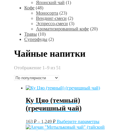
Японский чай
(1)
Кофе
(48)
Моносорта
(23)
Вендинг-смеси
(2)
Эспрессо-смеси
(3)
Ароматизированный кофе
(20)
Травы
(10)
Суперфуды
(2)
Чайные напитки
Сортировка:
Отображение 1–9 из 51
по
популярности
Ку Цяо (темный)
(гречишный чай)
Этот
163
₽
–
1,249
₽
Выберите параметры
товар
имеет