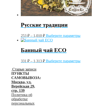
Русские традиции
Этот
253
₽
–
1,010
₽
Выберите параметры
товар
имеет
несколько
Банный чай ЕСО
вариаций.
Опции
Этот
можно
331
₽
–
1,313
₽
Выберите параметры
товар
выбрать
имеет
на
Старые записи
несколько
странице
ПУНКТЫ
вариаций.
товара.
САМОВЫВОЗА:
Опции
Москва, ул.
можно
Верейская 29,
выбрать
стр. 139
на
Политика об
странице
обработке
товара.
персональных