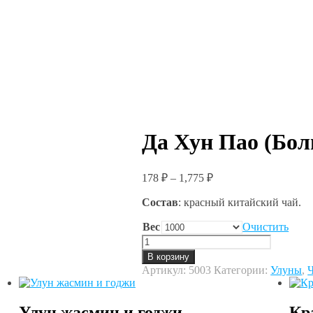
Да Хун Пао (Бол
178
₽
–
1,775
₽
Состав
: красный китайский чай.
Вес
Очистить
Количество
товара
В корзину
Да
Артикул:
5003
Категории:
Улуны
,
Ч
Хун
Пао
(Большой
Улун жасмин и годжи
Кр