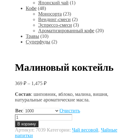
Японский чай
(1)
Кофе
(48)
Моносорта
(23)
Вендинг-смеси
(2)
Эспрессо-смеси
(3)
Ароматизированный кофе
(20)
Травы
(10)
Суперфуды
(2)
Малиновый коктейль
369
₽
–
1,475
₽
Состав
: шиповник, яблоко, малина, вишня,
натуральные ароматические масла.
Вес
Очистить
Количество
товара
В корзину
Малиновый
Артикул:
7039
Категории:
Чай весовой
,
Чайные
коктейль
напитки