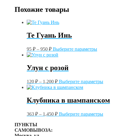
Похожие товары
Те Гуань Инь
Этот
95
₽
–
950
₽
Выберите параметры
товар
имеет
несколько
Улун с розой
вариаций.
Опции
Этот
можно
120
₽
–
1,200
₽
Выберите параметры
товар
выбрать
имеет
на
несколько
странице
Клубника в шампанском
вариаций.
товара.
Опции
Этот
можно
363
₽
–
1,450
₽
Выберите параметры
товар
выбрать
имеет
на
ПУНКТЫ
несколько
странице
САМОВЫВОЗА:
вариаций.
товара.
Москва, ул.