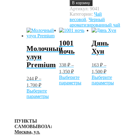
товара
В корзину
Манго
Артикул:
9041
Категории:
Чай
весовой
,
Черный
ароматизированный чай
1001
Дянь
Молочный
ночь
Хун
улун
Premium
338
₽
–
163
₽
–
1,350
₽
1,500
₽
Выберите
Выберите
244
₽
–
Этот
Этот
параметры
параметры
1,700
₽
товар
товар
Выберите
имеет
имеет
Этот
параметры
несколько
несколько
товар
вариаций.
вариаций.
имеет
Опции
Опции
несколько
можно
можно
вариаций.
выбрать
выбрать
ПУНКТЫ
Опции
на
на
САМОВЫВОЗА:
можно
странице
странице
Москва, ул.
выбрать