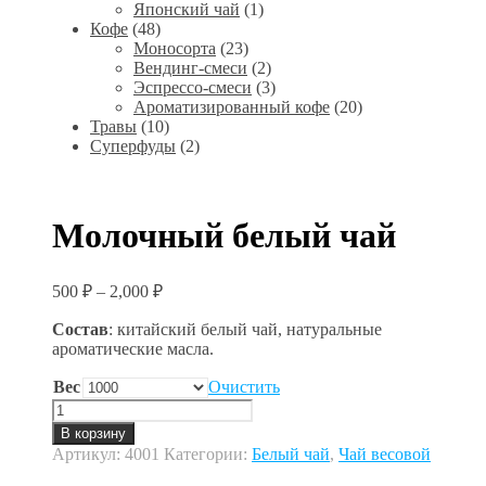
Японский чай
(1)
Кофе
(48)
Моносорта
(23)
Вендинг-смеси
(2)
Эспрессо-смеси
(3)
Ароматизированный кофе
(20)
Травы
(10)
Суперфуды
(2)
Молочный белый чай
500
₽
–
2,000
₽
Состав
: китайский белый чай, натуральные
ароматические масла.
Вес
Очистить
Количество
товара
В корзину
Молочный
Артикул:
4001
Категории:
Белый чай
,
Чай весовой
белый
чай