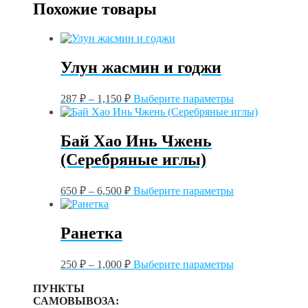
Похожие товары
Улун жасмин и годжи
Этот
287
₽
–
1,150
₽
Выберите параметры
товар
имеет
несколько
Бай Хао Инь Чжень
вариаций.
(Серебряные иглы)
Опции
можно
выбрать
Этот
650
₽
–
6,500
₽
Выберите параметры
на
товар
странице
имеет
товара.
несколько
Ранетка
вариаций.
Опции
Этот
можно
250
₽
–
1,000
₽
Выберите параметры
товар
выбрать
имеет
на
ПУНКТЫ
несколько
странице
САМОВЫВОЗА: