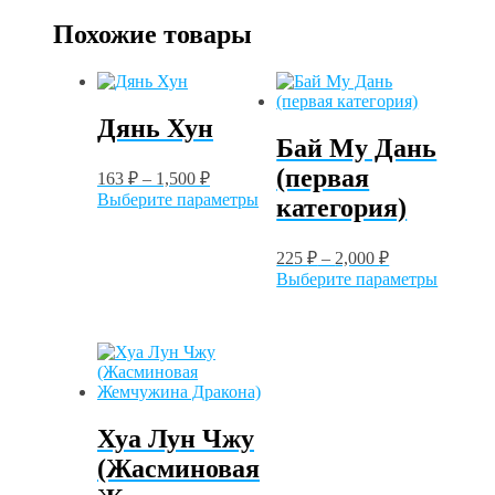
Похожие товары
Дянь Хун
Бай Му Дань
(первая
163
₽
–
1,500
₽
Этот
Выберите параметры
категория)
товар
имеет
несколько
225
₽
–
2,000
₽
вариаций.
Этот
Выберите параметры
Опции
товар
можно
имеет
выбрать
нескол
на
вариац
странице
Опции
товара.
можно
выбрат
Хуа Лун Чжу
на
страни
(Жасминовая
товара.