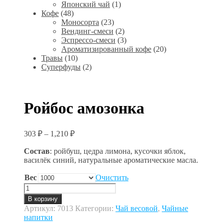
Японский чай
(1)
Кофе
(48)
Моносорта
(23)
Вендинг-смеси
(2)
Эспрессо-смеси
(3)
Ароматизированный кофе
(20)
Травы
(10)
Суперфуды
(2)
Ройбос амозонка
303
₽
–
1,210
₽
Состав
: ройбуш, цедра лимона, кусочки яблок,
василёк синий, натуральные ароматические масла.
Вес
Очистить
Количество
товара
В корзину
Ройбос
Артикул:
7013
Категории:
Чай весовой
,
Чайные
амозонка
напитки