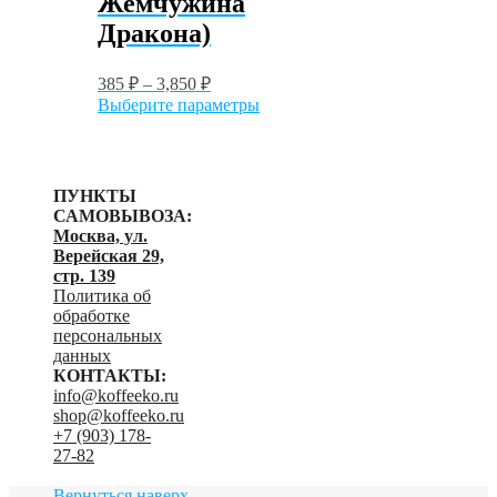
Жемчужина
Дракона)
385
₽
–
3,850
₽
Этот
Выберите параметры
товар
имеет
несколько
вариаций.
ПУНКТЫ
Опции
САМОВЫВОЗА:
можно
Москва, ул.
выбрать
Верейская 29,
на
стр. 139
странице
Политика об
товара.
обработке
персональных
данных
КОНТАКТЫ:
info@koffeeko.ru
shop@koffeeko.ru
‬+7 (903) 178-
27-82
Вернуться наверх