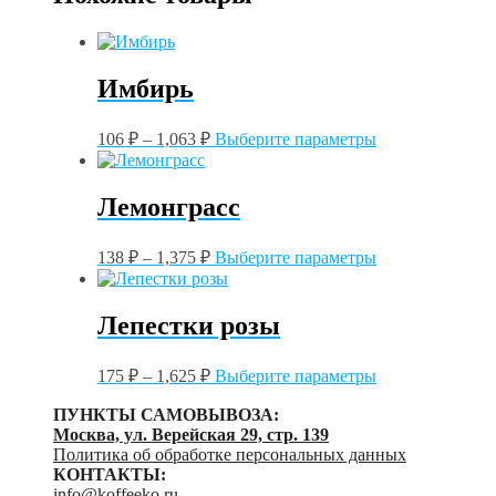
Имбирь
Этот
106
₽
–
1,063
₽
Выберите параметры
товар
имеет
несколько
Лемонграсс
вариаций.
Опции
Этот
можно
138
₽
–
1,375
₽
Выберите параметры
товар
выбрать
имеет
на
несколько
странице
Лепестки розы
вариаций.
товара.
Опции
Этот
можно
175
₽
–
1,625
₽
Выберите параметры
товар
выбрать
имеет
на
ПУНКТЫ САМОВЫВОЗА:
несколько
странице
Москва, ул. Верейская 29, стр. 139
вариаций.
товара.
Политика об обработке персональных данных
Опции
КОНТАКТЫ:
можно
info@koffeeko.ru