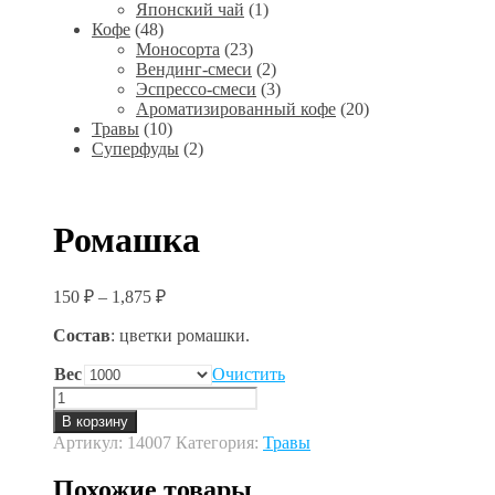
Японский чай
(1)
Кофе
(48)
Моносорта
(23)
Вендинг-смеси
(2)
Эспрессо-смеси
(3)
Ароматизированный кофе
(20)
Травы
(10)
Суперфуды
(2)
Ромашка
150
₽
–
1,875
₽
Состав
: цветки ромашки.
Вес
Очистить
Количество
товара
В корзину
Ромашка
Артикул:
14007
Категория:
Травы
Похожие товары