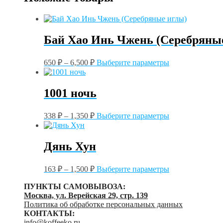
Бай Хао Инь Чжень (Серебряны
Этот
650
₽
–
6,500
₽
Выберите параметры
товар
имеет
несколько
1001 ночь
вариаций.
Опции
Этот
можно
338
₽
–
1,350
₽
Выберите параметры
товар
выбрать
имеет
на
несколько
странице
Дянь Хун
вариаций.
товара.
Опции
Этот
можно
163
₽
–
1,500
₽
Выберите параметры
товар
выбрать
имеет
на
ПУНКТЫ САМОВЫВОЗА:
несколько
странице
Москва, ул. Верейская 29, стр. 139
вариаций.
товара.
Политика об обработке персональных данных
Опции
КОНТАКТЫ:
можно
info@koffeeko.ru