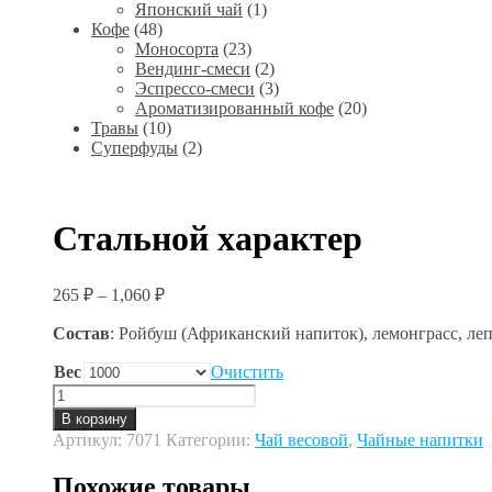
Японский чай
(1)
Кофе
(48)
Моносорта
(23)
Вендинг-смеси
(2)
Эспрессо-смеси
(3)
Ароматизированный кофе
(20)
Травы
(10)
Суперфуды
(2)
Стальной характер
265
₽
–
1,060
₽
Состав
: Ройбуш (Африканский напиток), лемонграсс, леп
Вес
Очистить
Количество
товара
В корзину
Стальной
Артикул:
7071
Категории:
Чай весовой
,
Чайные напитки
характер
Похожие товары