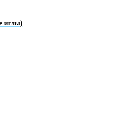
е иглы)