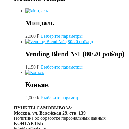
роб/
ар)
Миндаль
Этот
2,000
₽
Выберите параметры
товар
имеет
несколько
Vending Blend №1 (80/20 роб/ар)
вариаций.
Опции
Этот
можно
1,150
₽
Выберите параметры
товар
выбрать
имеет
на
несколько
странице
Коньяк
вариаций.
товара.
Опции
Этот
можно
2,000
₽
Выберите параметры
товар
выбрать
имеет
на
ПУНКТЫ САМОВЫВОЗА:
несколько
странице
Москва, ул. Верейская 29, стр. 139
вариаций.
товара.
Политика об обработке персональных данных
Опции
КОНТАКТЫ:
можно
info@koffeeko.ru