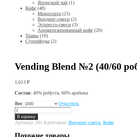
Японский чай
(1)
Кофе
(48)
Моносорта
(23)
Вендинг-смеси
(2)
Эспрессо-смеси
(3)
Ароматизированный кофе
(20)
Травы
(10)
Суперфуды
(2)
Vending Blend №2 (40/60 ро
1,013
₽
Состав
: 40% робуста, 60% арабика
Вес
Очистить
Количество
товара
В корзину
Vending
Артикул:
201
Категории:
Вендинг-смеси
,
Кофе
Blend
№2
Похожие товары
(40/60