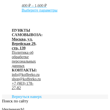
товара.
400
₽
–
1,600
₽
Этот
Выберите параметры
товар
имеет
несколько
вариаций.
ПУНКТЫ
Опции
САМОВЫВОЗА:
можно
Москва, ул.
выбрать
Верейская 29,
на
стр. 139
странице
Политика об
товара.
обработке
персональных
данных
КОНТАКТЫ:
info@koffeeko.ru
shop@koffeeko.ru
‬+7 (903) 178-
27-82
Вернуться наверх
Поиск по сайту
[devisesearch]