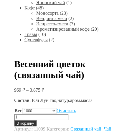
Японский чай
(1)
Кофе
(48)
Моносорта
(23)
Вендинг-смеси
(2)
Эспрессо-смеси
(3)
Ароматизированный кофе
(20)
Травы
(10)
Суперфуды
(2)
Весенний цветок
(связанный чай)
969
₽
–
3,875
₽
Состав
: Юй Лун тао,натур.аром.масла
Вес
Очистить
Количество
товара
В корзину
Весенний
Артикул:
11009
Категории:
Связанный чай
,
Чай