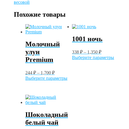
цветок
весовой
(связанный
чай)
Похожие товары
1001 ночь
Молочный
улун
338
₽
–
1,350
₽
Этот
Выберите параметры
Premium
товар
имеет
244
₽
–
1,700
₽
нескол
Этот
вариац
Выберите параметры
товар
Опции
имеет
можно
несколько
выбрат
вариаций.
на
Опции
страни
можно
товара.
Шоколадный
выбрать
на
белый чай
странице