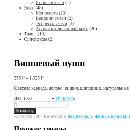
Японский чай
(1)
Кофе
(48)
Моносорта
(23)
Вендинг-смеси
(2)
Эспрессо-смеси
(3)
Ароматизированный кофе
(20)
Травы
(10)
Суперфуды
(2)
Вишневый пунш
256
₽
–
1,025
₽
Состав
: каркаде, яблоко, вишня, шиповник, натуральные
Вес
Очистить
Количество
товара
В корзину
Вишневый
Артикул:
7007
Категории:
Чай весовой
,
Чайные напитки н
пунш
Похожие товары