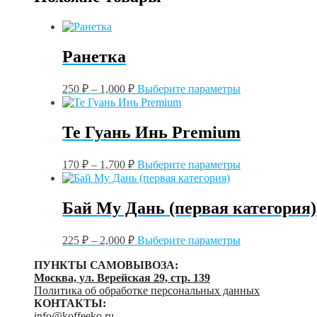
Ранетка
Этот
250
₽
–
1,000
₽
Выберите параметры
товар
имеет
несколько
Те Гуань Инь Premium
вариаций.
Опции
Этот
можно
170
₽
–
1,700
₽
Выберите параметры
товар
выбрать
имеет
на
несколько
странице
Бай Му Дань (первая категория)
вариаций.
товара.
Опции
Этот
можно
225
₽
–
2,000
₽
Выберите параметры
товар
выбрать
имеет
на
ПУНКТЫ САМОВЫВОЗА:
несколько
странице
Москва, ул. Верейская 29, стр. 139
вариаций.
товара.
Политика об обработке персональных данных
Опции
КОНТАКТЫ:
можно
info@koffeeko.ru