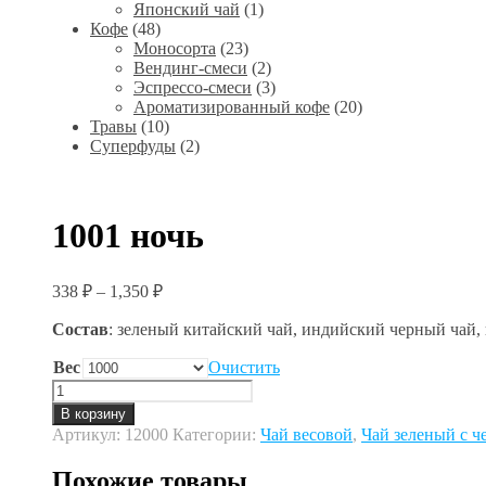
Японский чай
(1)
Кофе
(48)
Моносорта
(23)
Вендинг-смеси
(2)
Эспрессо-смеси
(3)
Ароматизированный кофе
(20)
Травы
(10)
Суперфуды
(2)
1001 ночь
338
₽
–
1,350
₽
Состав
: зеленый китайский чай, индийский черный чай, 
Вес
Очистить
Количество
товара
В корзину
1001
Артикул:
12000
Категории:
Чай весовой
,
Чай зеленый с 
ночь
Похожие товары