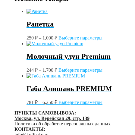
Ранетка
Этот
250
₽
–
1,000
₽
Выберите параметры
товар
имеет
несколько
Молочный улун Premium
вариаций.
Опции
Этот
можно
244
₽
–
1,700
₽
Выберите параметры
товар
выбрать
имеет
на
несколько
странице
Габа Алишань PREMIUM
вариаций.
товара.
Опции
Этот
можно
781
₽
–
6,250
₽
Выберите параметры
товар
выбрать
имеет
на
ПУНКТЫ САМОВЫВОЗА:
несколько
странице
Москва, ул. Верейская 29, стр. 139
вариаций.
товара.
Политика об обработке персональных данных
Опции
КОНТАКТЫ:
можно
info@koffeeko.ru