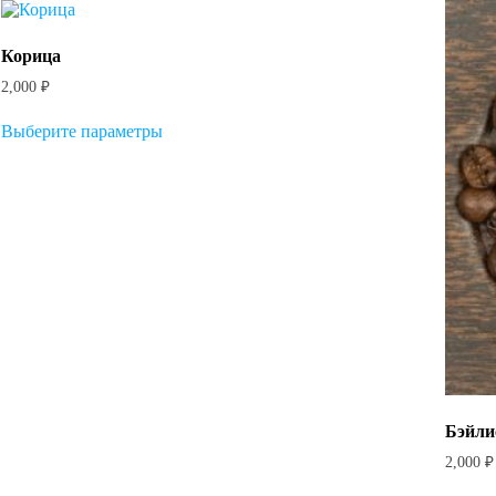
грейд)
Корица
2,000
₽
Этот
Выберите параметры
товар
имеет
несколько
вариаций.
Опции
можно
выбрать
на
странице
товара.
Бэйли
2,000
₽