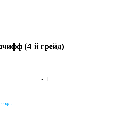
ифф (4-й грейд)
осорта