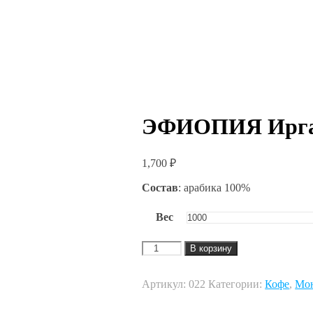
ЭФИОПИЯ Иргач
1,700
₽
Состав
: арабика 100%
Вес
Количество
В корзину
товара
ЭФИОПИЯ
Иргачифф
Артикул:
022
Категории:
Кофе
,
Мон
(4-
й