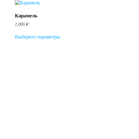
Карамель
2,000
₽
Этот
Выберите параметры
товар
имеет
несколько
вариаций.
Опции
можно
выбрать
на
странице
товара.