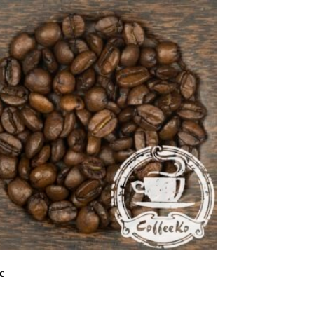
с
Этот