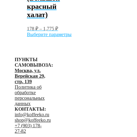
товара.
красный
халат)
178
₽
–
1,775
₽
Этот
Выберите параметры
товар
имеет
несколько
вариаций.
ПУНКТЫ
Опции
САМОВЫВОЗА:
можно
Москва, ул.
выбрать
Верейская 29,
на
стр. 139
странице
Политика об
товара.
обработке
персональных
данных
КОНТАКТЫ:
info@koffeeko.ru
shop@koffeeko.ru
‬+7 (903) 178-
27-82