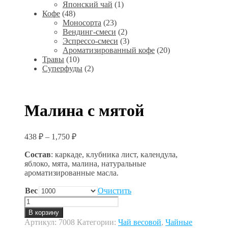
Японский чай
(1)
Кофе
(48)
Моносорта
(23)
Вендинг-смеси
(2)
Эспрессо-смеси
(3)
Ароматизированный кофе
(20)
Травы
(10)
Суперфуды
(2)
Малина с мятой
438
₽
–
1,750
₽
Состав
: каркаде, клубника лист, календула,
яблоко, мята, малина, натуральные
ароматизированные масла.
Вес
Очистить
Количество
товара
В корзину
Малина
Артикул:
7008
Категории:
Чай весовой
,
Чайные
с