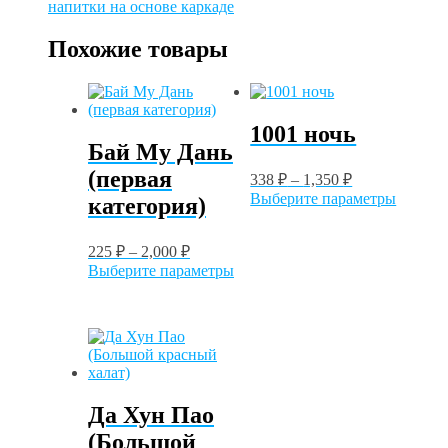
напитки на основе каркаде
мятой
Похожие товары
1001 ночь
Бай Му Дань
(первая
338
₽
–
1,350
₽
Этот
Выберите параметры
категория)
товар
имеет
225
₽
–
2,000
₽
нескол
Этот
вариац
Выберите параметры
товар
Опции
имеет
можно
несколько
выбрат
вариаций.
на
Опции
страни
можно
товара.
выбрать
Да Хун Пао
на
странице
(Большой