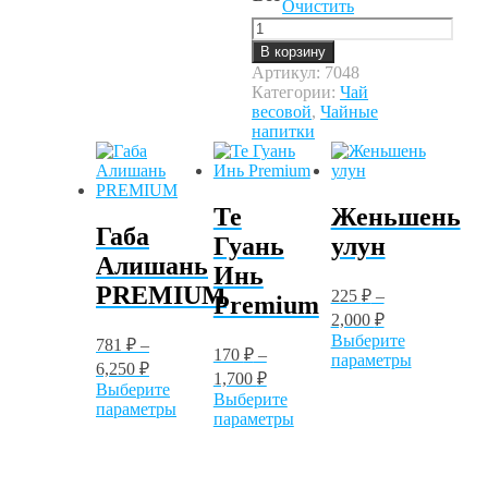
Очистить
Количество
товара
В корзину
Ройбос
Артикул:
7048
цветочная
Категории:
Чай
поляна
весовой
,
Чайные
напитки
Те
Женьшень
Габа
Гуань
улун
Алишань
Инь
PREMIUM
225
₽
–
Premium
2,000
₽
Выберите
781
₽
–
170
₽
–
Этот
параметры
6,250
₽
1,700
₽
товар
Выберите
имеет
Выберите
Этот
параметры
Этот
несколько
параметры
товар
товар
вариаций.
имеет
имеет
Опции
несколько
несколько
можно
вариаций.