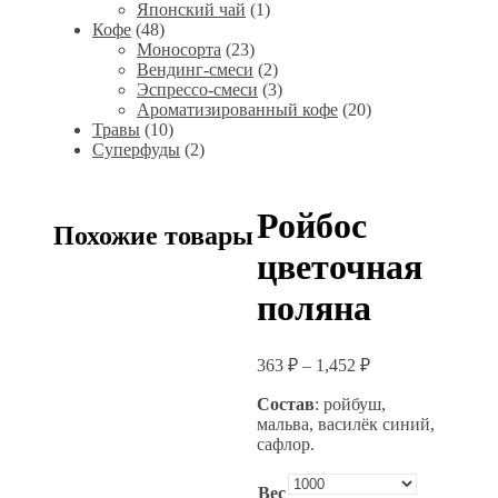
Японский чай
(1)
Кофе
(48)
Моносорта
(23)
Вендинг-смеси
(2)
Эспрессо-смеси
(3)
Ароматизированный кофе
(20)
Травы
(10)
Суперфуды
(2)
Ройбос
Похожие товары
цветочная
поляна
363
₽
–
1,452
₽
Состав
: ройбуш,
мальва, василёк синий,
сафлор.
Вес